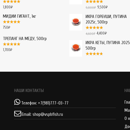
1,800
₽
9,500
₽
9,800
₽
МИДИИ ГИГАНТ, 1кг
ИКРА ГОРБУШИ, ПУТИНА
2025г, 500гр
750
₽
4,400
₽
4,600
₽
ТРЕПАНГ НА МЕДУ, 500гр
ИКРА КЕТЫ, ПУТИНА 2025
500гр
1,700
₽
НАШИ КОНТАКТЫ
НА
Гл
Телефон:
+7(981)777-03-77
Ма
Email:
shop@vspbfish.ru
О 
До