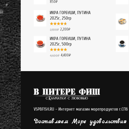
850
₽
ИКРА ГОРБУШИ, ПУТИНА
2025г, 250гр
2,200
₽
2,300
₽
ИКРА ГОРБУШИ, ПУТИНА
2025г, 500гр
4,400
₽
4,600
₽
VSPBFISH.RU - Интернет магазин морепродуктов г.СПб
Доставляем Море удовольствия