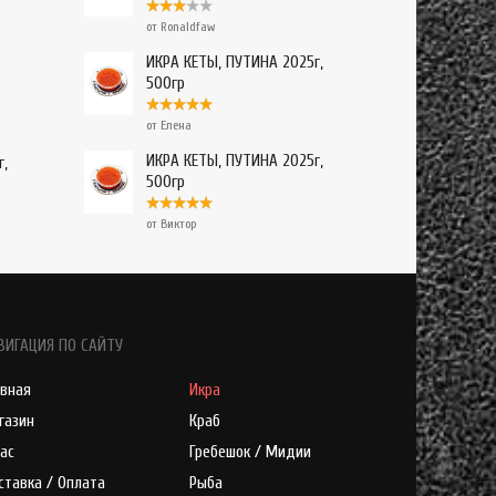
от Ronaldfaw
ИКРА КЕТЫ, ПУТИНА 2025г,
500гр
от Елена
ИКРА КЕТЫ, ПУТИНА 2025г,
г,
500гр
от Виктор
ВИГАЦИЯ ПО САЙТУ
авная
Икра
газин
Краб
нас
Гребешок / Мидии
ставка / Оплата
Рыба