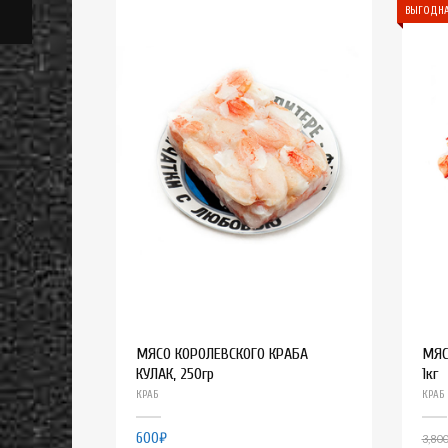
ВЫГОДНА
МЯСО КОРОЛЕВСКОГО КРАБА
МЯС
КУЛАК, 250гр
1кг
КРАБ
КРАБ
600
₽
3,800