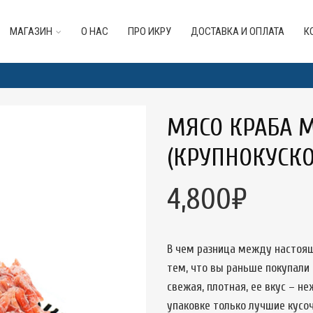
МАГАЗИН
О НАС
ПРО ИКРУ
ДОСТАВКА И ОПЛАТА
К
МЯСО КРАБА М
(КРУПНОКУСКО
4,800
₽
В чем разница между настоя
тем, что вы раньше покупали
свежая, плотная, ее вкус – н
упаковке только лучшие кусоч