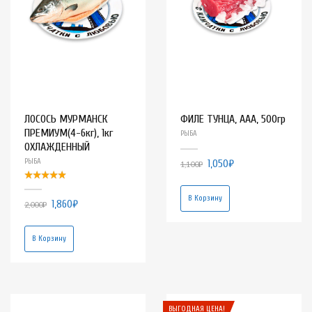
ЛОСОСЬ МУРМАНСК
ФИЛЕ ТУНЦА, ААА, 500гр
ПРЕМИУМ(4-6кг), 1кг
РЫБА
ОХЛАЖДЕННЫЙ
РЫБА
1,050
₽
1,100
₽
В Корзину
1,860
₽
2,000
₽
В Корзину
ВЫГОДНАЯ ЦЕНА!