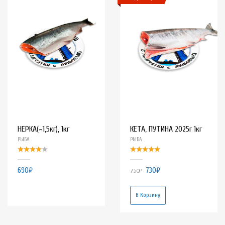
НЕРКА(~1,5кг), 1кг
КЕТА, ПУТИНА 2025г 1кг
РЫБА
РЫБА
690
₽
730
₽
750
₽
В Корзину