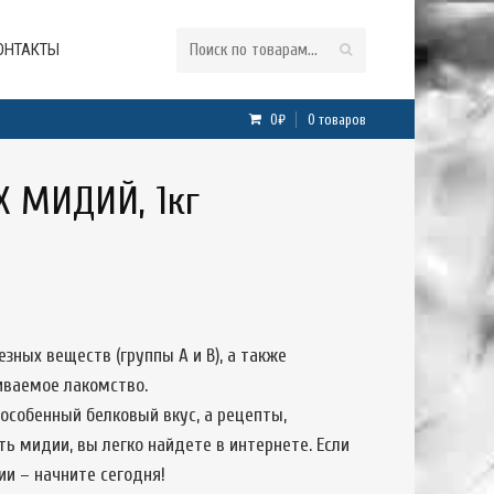
ОНТАКТЫ
0₽
0 товаров
 МИДИЙ, 1кг
зных веществ (группы А и B), а также
иваемое лакомство.
особенный белковый вкус, а рецепты,
ь мидии, вы легко найдете в интернете. Если
ии – начните сегодня!