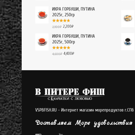
ИКРА ГОРБУШИ, ПУТИНА
2025г, 250гр
2,200
₽
2,300
₽
ИКРА ГОРБУШИ, ПУТИНА
2025г, 500гр
4,400
₽
4,600
₽
VSPBFISH.RU - Интернет магазин морепродуктов г.СПб
Доставляем Море удовольствия