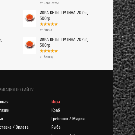
от Ronaldfaw
ИКРА КЕТЫ, ПУТИНА 2025г,
500гр
от Елена
ИКРА КЕТЫ, ПУТИНА 2025г,
г,
500гр
от Виктор
ВИГАЦИЯ ПО САЙТУ
авная
Икра
газин
Краб
нас
Гребешок / Мидии
ставка / Оплата
Рыба