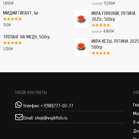
1,800
₽
9,500
₽
9,800
₽
МИДИИ ГИГАНТ, 1кг
ИКРА ГОРБУШИ, ПУТИНА
2025г, 500гр
750
₽
4,400
₽
4,600
₽
ТРЕПАНГ НА МЕДУ, 500гр
ИКРА КЕТЫ, ПУТИНА 2025
500гр
1,700
₽
НАШИ КОНТАКТЫ
НА
Гл
Телефон:
+7(981)777-03-77
Ма
Email:
shop@vspbfish.ru
О 
До