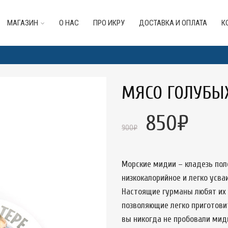
МАГАЗИН
О НАС
ПРО ИКРУ
ДОСТАВКА И ОПЛАТА
К
МЯСО ГОЛУБЫХ
850
₽
900
₽
Морские мидии – кладезь поле
низкокалорийное и легко усва
Настоящие гурманы любят их 
позволяющие легко приготовит
вы никогда не пробовали мид