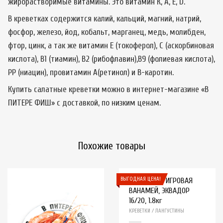
жирорастворимые витамины. Это витамин К, А, Е, D.
В креветках содержится калий, кальций, магний, натрий,
фосфор, железо, йод, кобальт, марганец, медь, молибден,
фтор, цинк, а так же витамин Е (токоферол), С (аскорбиновая
кислота), В1 (тиамин), В2 (рибофлавин),В9 (фолиевая кислота),
РР (ниацин), провитамин А(ретинол) и B-каротин.
Купить салатные креветки можно в интернет-магазине «В
ПИТЕРЕ ФИШ» с доставкой, по низким ценам.
Похожие товары
ВЫГОДНАЯ ЦЕНА!
КРЕВЕТКА ТИГРОВАЯ
ВАНАМЕЙ, ЭКВАДОР
16/20, 1.8кг
КРЕВЕТКИ / ЛАНГУСТИНЫ